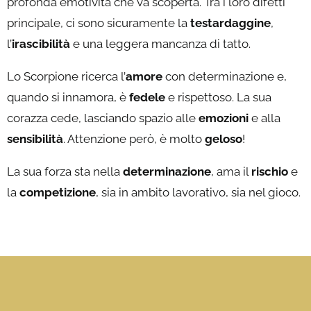
profonda emotività che va scoperta. Tra i loro difetti
principale, ci sono sicuramente la
testardaggine
,
l’
irascibilità
e una leggera mancanza di tatto.
Lo Scorpione ricerca l’
amore
con determinazione e,
quando si innamora, è
fedele
e rispettoso. La sua
corazza cede, lasciando spazio alle
emozioni
e alla
sensibilità
. Attenzione però, è molto
geloso
!
La sua forza sta nella
determinazione
, ama il
rischio
e
la
competizione
, sia in ambito lavorativo, sia nel gioco.